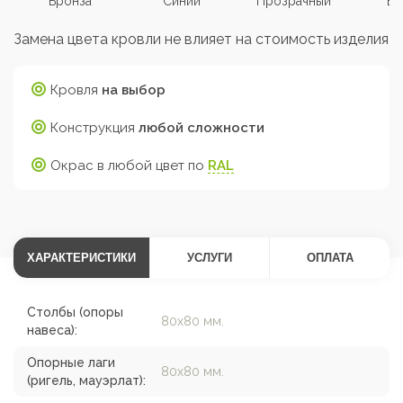
Бронза
Синий
Прозрачный
Бе
Замена цвета кровли не влияет на стоимость изделия
Кровля
на выбор
Конструкция
любой сложности
Окрас в любой цвет по
RAL
ХАРАКТЕРИСТИКИ
УСЛУГИ
ОПЛАТА
Столбы (опоры
80х80 мм.
навеса):
Опорные лаги
80х80 мм.
(ригель, мауэрлат):