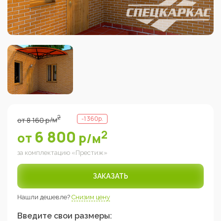
2
-
1 360
р.
от
8 160
р
/м
6 800
2
от
р
/м
за комплектацию «
Престиж
»
ЗАКАЗАТЬ
Нашли дешевле?
Снизим цену
Введите свои размеры: