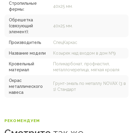
Стропильные
40х25 мм.
фермы:
Обрешетка
(связующий
40х25 мм.
элемент):
Производитель
СпецКаркас
Название модели
Козырек над входом в дом №9
Кровельный
Поликарбонат, профнастил,
материал
металлочерепица, мягкая кровля
Окрас
Грунт-эмаль по металлу NOVAX (3 в
металлического
1) Стандарт
навеса
РЕКОМЕНДУЕМ
Смотрите
так же