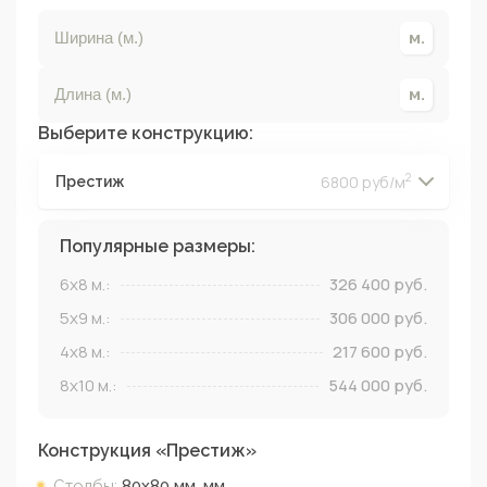
Выберите конструкцию:
2
6800 руб/м
Престиж
2
2
2
2
Популярные размеры:
6x8
м.:
326 400
руб.
5x9
м.:
306 000
руб.
4x8
м.:
217 600
руб.
8x10
м.:
544 000
руб.
Конструкция «
Престиж
»
Столбы:
80х80 мм.
мм.