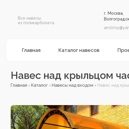
г. Москва,
Все навесы
Волгоградск
из поликарбоната
arrstroy@yan
Главная
Каталог навесов
Про
Навес над крыльцом ча
Главная
Каталог
Навесы над входом
Навес над кры
›
›
›