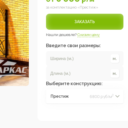
за комплектацию «
Престиж
»
ЗАКАЗАТЬ
Нашли дешевле?
Снизим цену
Введите свои размеры:
Выберите конструкцию:
2
6800 руб/м
Престиж
2
2
2
2