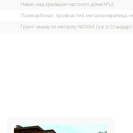
Навес над крыльцом частного дома №12
Поликарбонат, профнастил, металлочерепица, м
Грунт-эмаль по металлу NOVAX (3 в 1) Стандарт