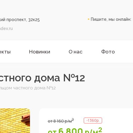
Пишите, мы онлайн:
ий проспект, 32к25
dex.ru
екты
Новинки
О нас
Фото
стного дома №12
льцом частного дома №12
2
-
1 360
р.
от
8 160
р
/м
6 800
2
от
р
/м