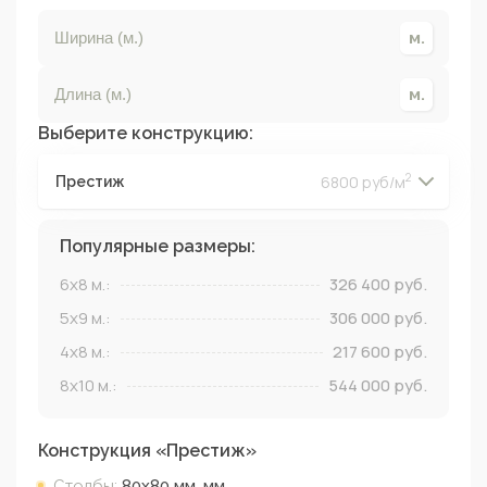
Выберите конструкцию:
2
6800 руб/м
Престиж
2
2
2
2
Популярные размеры:
6x8
м.:
326 400
руб.
5x9
м.:
306 000
руб.
4x8
м.:
217 600
руб.
8x10
м.:
544 000
руб.
Конструкция «
Престиж
»
Столбы:
80х80 мм.
мм.