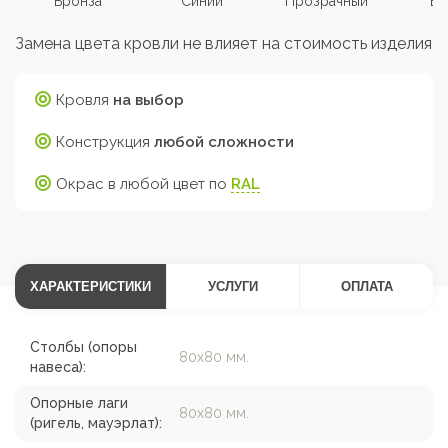
Бронза
Синий
Прозрачный
Бе
Замена цвета кровли не влияет на стоимость изделия
Кровля
на выбор
Конструкция
любой сложности
Окрас в любой цвет по
RAL
ХАРАКТЕРИСТИКИ
УСЛУГИ
ОПЛАТА
Столбы (опоры
80х80 мм.
навеса):
Опорные лаги
80х80 мм.
(ригель, мауэрлат):