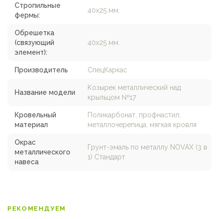
Стропильные
40х25 мм.
фермы:
Обрешетка
(связующий
40х25 мм.
элемент):
Производитель
СпецКаркас
Козырек металлический над
Название модели
крыльцом №17
Кровельный
Поликарбонат, профнастил,
материал
металлочерепица, мягкая кровля
Окрас
Грунт-эмаль по металлу NOVAX (3 в
металлического
1) Стандарт
навеса
РЕКОМЕНДУЕМ