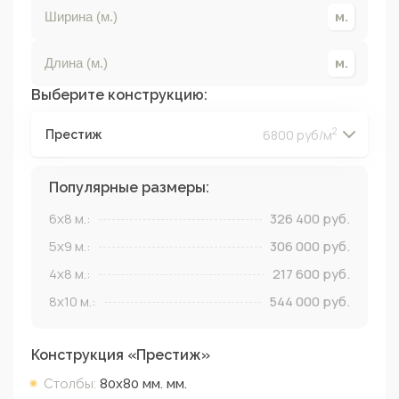
Выберите конструкцию:
2
6800 руб/м
Престиж
2
2
2
2
Популярные размеры:
6x8
м.:
326 400
руб.
5x9
м.:
306 000
руб.
4x8
м.:
217 600
руб.
8x10
м.:
544 000
руб.
Конструкция «
Престиж
»
Столбы:
80х80 мм.
мм.