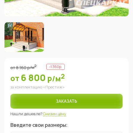
2
-
1 360
р.
от
8 160
р
/м
6 800
2
от
р
/м
за комплектацию «
Престиж
»
ЗАКАЗАТЬ
Нашли дешевле?
Снизим цену
Введите свои размеры: