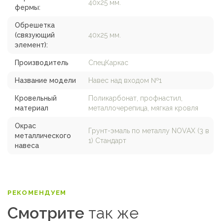
40х25 мм.
фермы:
Обрешетка
(связующий
40х25 мм.
элемент):
Производитель
СпецКаркас
Название модели
Навес над входом №1
Кровельный
Поликарбонат, профнастил,
материал
металлочерепица, мягкая кровля
Окрас
Грунт-эмаль по металлу NOVAX (3 в
металлического
1) Стандарт
навеса
РЕКОМЕНДУЕМ
Смотрите
так же