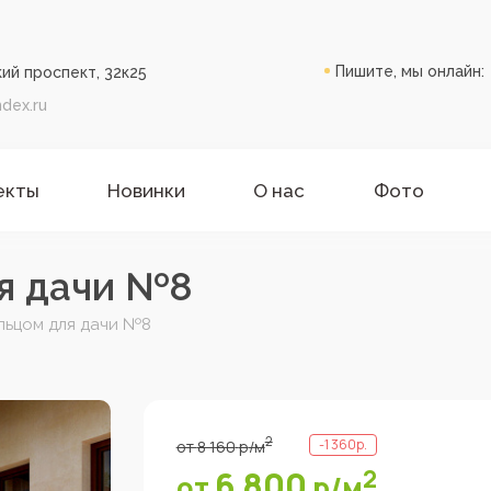
Пишите, мы онлайн:
ий проспект, 32к25
dex.ru
екты
Новинки
О нас
Фото
я дачи №8
льцом для дачи №8
2
-
1 360
р.
от
8 160
р
/м
6 800
2
от
р
/м