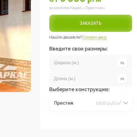
за комплектацию «
Престиж
»
ЗАКАЗАТЬ
Нашли дешевле?
Снизим цену
Введите свои размеры:
Выберите конструкцию:
2
6800 руб/м
Престиж
2
2
2
2