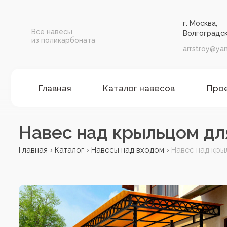
г. Москва,
Все навесы
Волгоградск
из поликарбоната
arrstroy@yan
Главная
Каталог навесов
Про
Навес над крыльцом дл
Главная
Каталог
Навесы над входом
Навес над кры
›
›
›