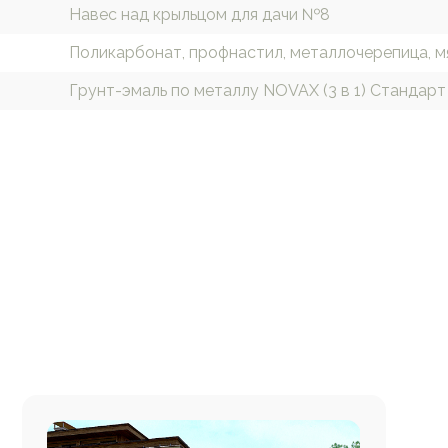
Навес над крыльцом для дачи №8
Поликарбонат, профнастил, металлочерепица, м
Грунт-эмаль по металлу NOVAX (3 в 1) Стандарт