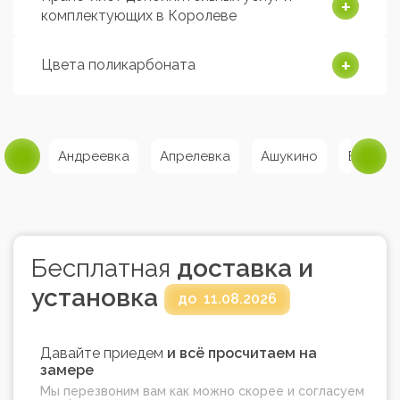
комплектующих в Королеве
Цвета поликарбоната
рома
Андреевка
Апрелевка
Ашукино
Балаши
Бесплатная
доставка и
установка
до
11.08.2026
Давайте приедем
и всё просчитаем на
замере
Мы перезвоним вам как можно скорее и согласуем