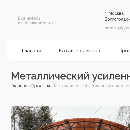
г. Москва,
Все навесы
Волгоградск
из поликарбоната
arrstroy@yan
Главная
Каталог навесов
Про
Металлический усиленн
Главная
Проекты
Металлический усиленный навес и
›
›