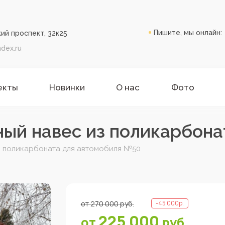
Пишите, мы онлайн:
ий проспект, 32к25
dex.ru
екты
Новинки
О нас
Фото
ый навес из поликарбона
з поликарбоната для автомобиля №50
от
270 000
руб.
-
45 000
р.
225 000
от
руб.