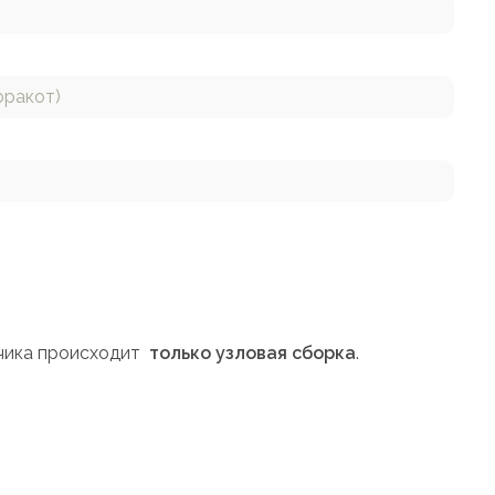
рракот)
азчика происходит
только узловая сборка
.