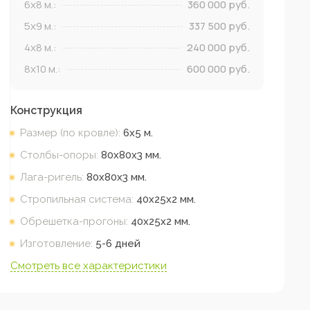
6x8
м.:
360 000
руб.
5x9
м.:
337 500
руб.
4x8
м.:
240 000
руб.
8x10
м.:
600 000
руб.
Конструкция
Размер (по кровле):
6х5
м.
Столбы-опоры:
80х80х3
мм.
Лага-ригель:
80х80х3
мм.
Стропильная система:
40х25х2
мм.
Обрешетка-прогоны:
40х25х2
мм.
Изготовление:
5-6 дней
Смотреть все характеристики