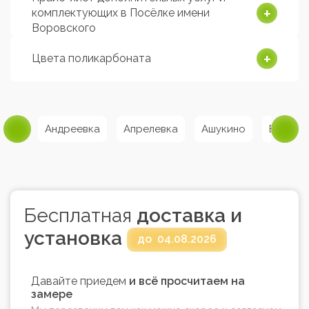
комплектующих в Посёлке имени
Воровского
Цвета поликарбоната
рома
Андреевка
Апрелевка
Ашукино
Балаши
Бесплатная
доставка и
установка
до
04.08.2026
Давайте приедем
и всё просчитаем на
замере