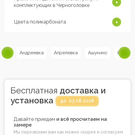
комплектующих в Черноголовке
Цвета поликарбоната
рома
Андреевка
Апрелевка
Ашукино
Балаши
Бесплатная
доставка и
установка
до
03.08.2026
Давайте приедем
и всё просчитаем на
замере
Мы перезвоним вам как можно скорее и согласуем