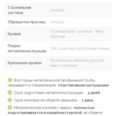
Стропильная
40х25х2
система
Обрешетка-прогоны
40х25х2
Поликарбонат сотовый - 8мм.
Кровля
(Бронза)
Покрас
DALI шоколад (молотковая эмаль)
металлоконструкции
Кровельный саморез 5,5х2,5 (в
Крепление кровли
цвет покрытия)
Все торцы металлической профильной трубы,
закрываются специальными
пластиковыми заглушками
Срок подготовки металлоконструкции -
5 дней
Срок монтажа на объекте заказчика -
1 день
Металлический комплект навеса
полностью
подготавливается в нашей мастерской
, на объекте