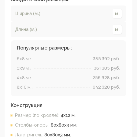
Популярные размеры:
6x8
м.:
385 392
руб.
5x9
м.:
361 305
руб.
4x8
м.:
256 928
руб.
8x10
м.:
642 320
руб.
Конструкция
Размер (по кровле):
4х12
м.
Столбы-опоры:
80х80х3
мм.
Лага-ригель:
80х80х3
мм.