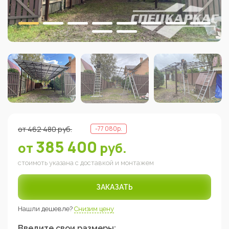
от
462 480
руб.
-
77 080
р.
385 400
от
руб.
стоимоть указана с доставкой и монтажем
ЗАКАЗАТЬ
Нашли дешевле?
Снизим цену
Введите свои размеры: