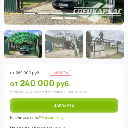
от
288 000
руб.
-
48 000
р.
240 000
от
руб.
стоимоть указана с доставкой и монтажем
ЗАКАЗАТЬ
Нашли дешевле?
Снизим цену