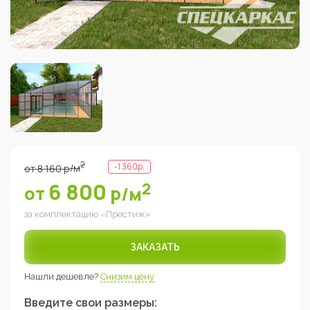
2
-
1 360
р.
от
8 160
р
/м
6 800
2
от
р
/м
за комплектацию «
Престиж
»
ЗАКАЗАТЬ
Нашли дешевле?
Снизим цену
Введите свои размеры: