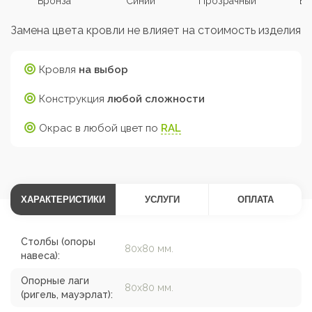
Бронза
Синий
Прозрачный
Бе
Замена цвета кровли не влияет на стоимость изделия
Кровля
на выбор
Конструкция
любой сложности
Окрас в любой цвет по
RAL
ХАРАКТЕРИСТИКИ
УСЛУГИ
ОПЛАТА
Столбы (опоры
80х80 мм.
навеса):
Опорные лаги
80х80 мм.
(ригель, мауэрлат):