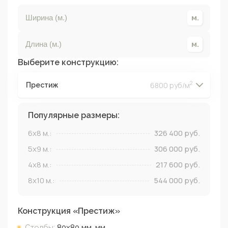
Выберите конструкцию:
2
6800 руб/м
Престиж
2
2
2
2
Популярные размеры:
6x8
м.:
326 400
руб.
5x9
м.:
306 000
руб.
4x8
м.:
217 600
руб.
8x10
м.:
544 000
руб.
Конструкция «
Престиж
»
Столбы:
80х80 мм.
мм.