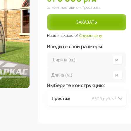
за комплектацию «
Престиж
»
ЗАКАЗАТЬ
Нашли дешевле?
Снизим цену
Введите свои размеры:
Выберите конструкцию:
2
6800 руб/м
Престиж
2
2
2
2