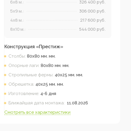
6x8
м.:
326 400
руб.
5x9
м.:
306 000
руб.
4x8
м.:
217 600
руб.
8x10
м.:
544 000
руб.
Конструкция «
Престиж
»
Столбы:
80х80 мм.
мм.
Опорные лаги:
80х80 мм.
мм.
Стропильные фермы:
40х25 мм.
мм.
Обрешетка:
40х25 мм.
мм.
Изготовление:
4-6 дня
Ближайшая дата монтажа:
11.08.2026
Смотреть все характеристики