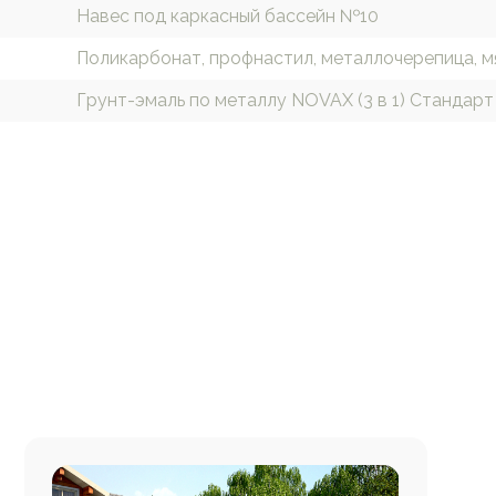
Навес под каркасный бассейн №10
Поликарбонат, профнастил, металлочерепица, м
Грунт-эмаль по металлу NOVAX (3 в 1) Стандарт