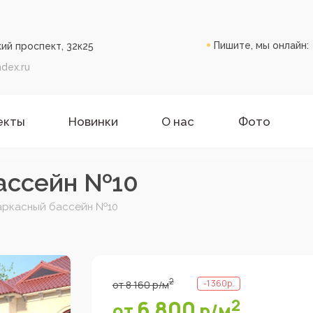
Пишите, мы онлайн:
ий проспект, 32к25
dex.ru
екты
Новинки
О нас
Фото
бассейн №10
аркасный бассейн №10
2
-
1 360
р.
от
8 160
р
/м
6 800
2
от
р
/м