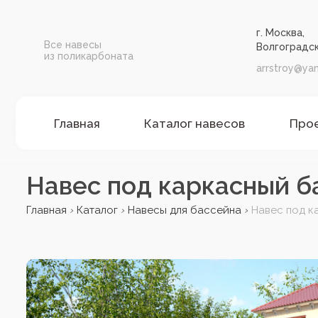
г. Москва,
Все навесы
Волгоградск
из поликарбоната
arrstroy@yan
Главная
Каталог навесов
Про
Навес под каркасный 
Главная
Каталог
Навесы для бассейна
Навес под к
›
›
›