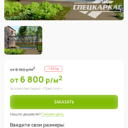
2
-
1 360
р.
от
8 160
р
/м
6 800
2
от
р
/м
за комплектацию «
Престиж
»
ЗАКАЗАТЬ
Нашли дешевле?
Снизим цену
Введите свои размеры: