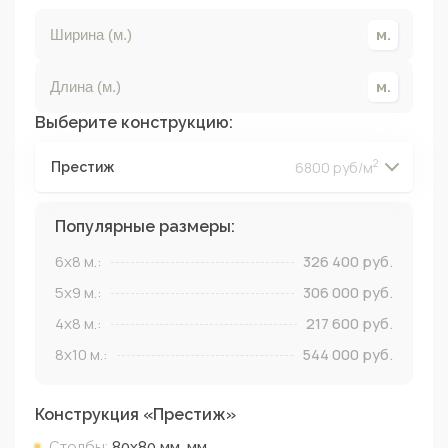
Выберите конструкцию:
2
6800 руб/м
Престиж
2
2
2
2
Популярные размеры:
6x8
м.:
326 400
руб.
5x9
м.:
306 000
руб.
4x8
м.:
217 600
руб.
8x10
м.:
544 000
руб.
Конструкция «
Престиж
»
Столбы:
80х80 мм.
мм.