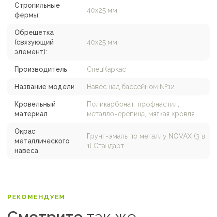
Стропильные
40х25 мм.
фермы:
Обрешетка
(связующий
40х25 мм.
элемент):
Производитель
СпецКаркас
Название модели
Навес над бассейном №12
Кровельный
Поликарбонат, профнастил,
материал
металлочерепица, мягкая кровля
Окрас
Грунт-эмаль по металлу NOVAX (3 в
металлического
1) Стандарт
навеса
РЕКОМЕНДУЕМ
Смотрите
так же