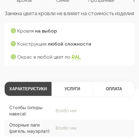
Бронза
Синий
Прозрачный
Бе
Замена цвета кровли не влияет на стоимость изделия
Кровля
на выбор
Конструкция
любой сложности
Окрас в любой цвет по
RAL
ХАРАКТЕРИСТИКИ
УСЛУГИ
ОПЛАТА
Столбы (опоры
80х80 мм.
навеса):
Опорные лаги
80х80 мм.
(ригель, мауэрлат):