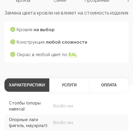
Бронза
Синий
Прозрачный
Бе
Замена цвета кровли не влияет на стоимость изделия
Кровля
на выбор
Конструкция
любой сложности
Окрас в любой цвет по
RAL
ХАРАКТЕРИСТИКИ
УСЛУГИ
ОПЛАТА
Столбы (опоры
80х80 мм.
навеса):
Опорные лаги
80х80 мм.
(ригель, мауэрлат):