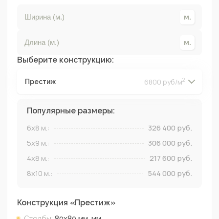
Выберите конструкцию:
2
6800 руб/м
Престиж
2
2
2
2
Популярные размеры:
6x8
м.:
326 400
руб.
5x9
м.:
306 000
руб.
4x8
м.:
217 600
руб.
8x10
м.:
544 000
руб.
Конструкция «
Престиж
»
Столбы:
80х80 мм.
мм.