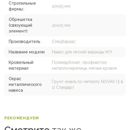
Стропильные
40х25 мм.
фермы:
Обрешетка
(связующий
40х25 мм.
элемент):
Производитель
СпецКаркас
Название модели
Навес для летней веранды №7
Кровельный
Поликарбонат, профнастил,
материал
металлочерепица, мягкая кровля
Окрас
Грунт-эмаль по металлу NOVAX (3 в
металлического
1) Стандарт
навеса
РЕКОМЕНДУЕМ
Смотрите
так же