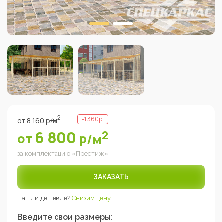
2
-
1 360
р.
от
8 160
р
/м
6 800
2
от
р
/м
за комплектацию «
Престиж
»
ЗАКАЗАТЬ
Нашли дешевле?
Снизим цену
Введите свои размеры: