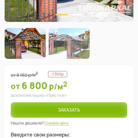
2
-
1 360
р.
от
8 160
р
/м
6 800
2
от
р
/м
за комплектацию «
Престиж
»
ЗАКАЗАТЬ
Нашли дешевле?
Снизим цену
Введите свои размеры: