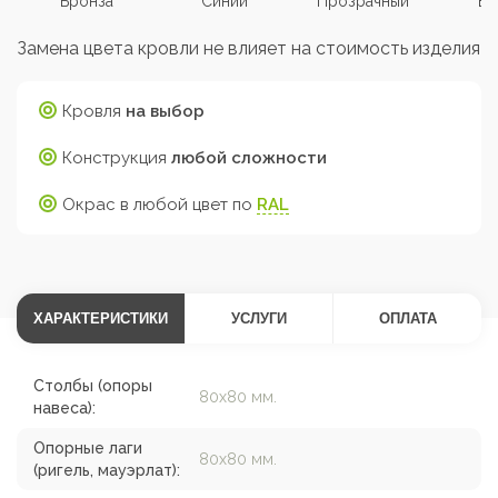
Бронза
Синий
Прозрачный
Бе
Замена цвета кровли не влияет на стоимость изделия
Кровля
на выбор
Конструкция
любой сложности
Окрас в любой цвет по
RAL
ХАРАКТЕРИСТИКИ
УСЛУГИ
ОПЛАТА
Столбы (опоры
80х80 мм.
навеса):
Опорные лаги
80х80 мм.
(ригель, мауэрлат):