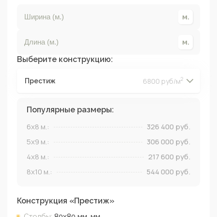
Выберите конструкцию:
2
6800 руб/м
Престиж
2
2
2
2
Популярные размеры:
6x8
м.:
326 400
руб.
5x9
м.:
306 000
руб.
4x8
м.:
217 600
руб.
8x10
м.:
544 000
руб.
Конструкция «
Престиж
»
Столбы:
80х80 мм.
мм.