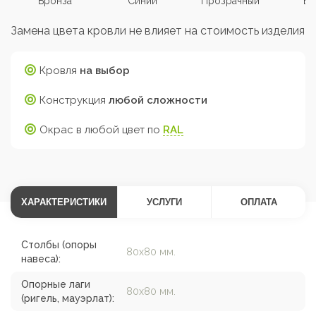
Бронза
Синий
Прозрачный
Бе
Замена цвета кровли не влияет на стоимость изделия
Кровля
на выбор
Конструкция
любой сложности
Окрас в любой цвет по
RAL
ХАРАКТЕРИСТИКИ
УСЛУГИ
ОПЛАТА
Столбы (опоры
80х80 мм.
навеса):
Опорные лаги
80х80 мм.
(ригель, мауэрлат):