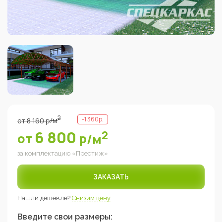
2
-
1 360
р.
от
8 160
р
/м
6 800
2
от
р
/м
за комплектацию «
Престиж
»
ЗАКАЗАТЬ
Нашли дешевле?
Снизим цену
Введите свои размеры: