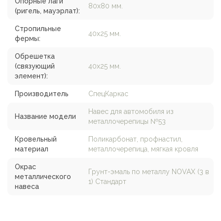
Опорные лаги
80х80 мм.
(ригель, мауэрлат):
Стропильные
40х25 мм.
фермы:
Обрешетка
(связующий
40х25 мм.
элемент):
Производитель
СпецКаркас
Навес для автомобиля из
Название модели
металлочерепицы №53
Кровельный
Поликарбонат, профнастил,
материал
металлочерепица, мягкая кровля
Окрас
Грунт-эмаль по металлу NOVAX (3 в
металлического
1) Стандарт
навеса