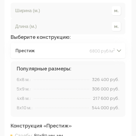
Выберите конструкцию:
2
6800 руб/м
Престиж
2
2
2
2
Популярные размеры:
6x8
м.:
326 400
руб.
5x9
м.:
306 000
руб.
4x8
м.:
217 600
руб.
8x10
м.:
544 000
руб.
Конструкция «
Престиж
»
Столбы:
80х80 мм.
мм.