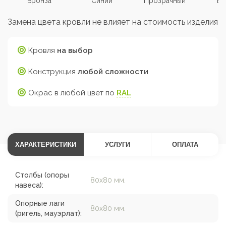
Бронза
Синий
Прозрачный
Бе
Замена цвета кровли не влияет на стоимость изделия
Кровля
на выбор
Конструкция
любой сложности
Окрас в любой цвет по
RAL
ХАРАКТЕРИСТИКИ
УСЛУГИ
ОПЛАТА
Столбы (опоры
80х80 мм.
навеса):
Опорные лаги
80х80 мм.
(ригель, мауэрлат):