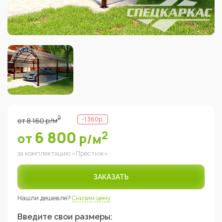
2
-
1 360
р.
от
8 160
р
/м
6 800
2
от
р
/м
за комплектацию «
Престиж
»
ЗАКАЗАТЬ
Нашли дешевле?
Снизим цену
Введите свои размеры: