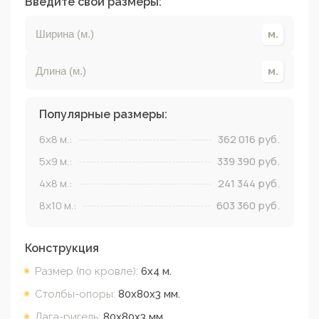
Введите свои размеры:
Популярные размеры:
6x8
м.:
362 016
руб.
5x9
м.:
339 390
руб.
4x8
м.:
241 344
руб.
8x10
м.:
603 360
руб.
Конструкция
Размер (по кровле):
6х4
м.
Столбы-опоры:
80х80х3
мм.
Лага-ригель:
80х80х3
мм.