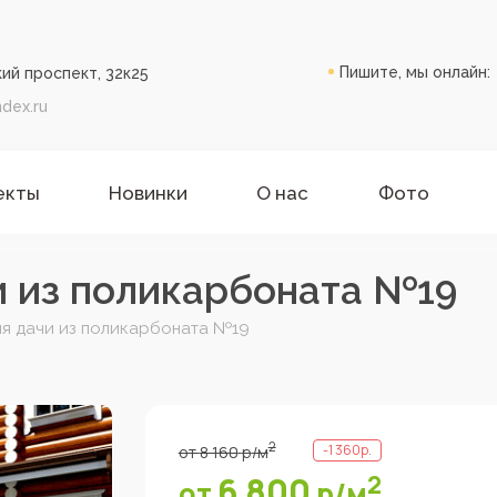
Пишите, мы онлайн:
ий проспект, 32к25
dex.ru
екты
Новинки
О нас
Фото
и из поликарбоната №19
ля дачи из поликарбоната №19
2
-
1 360
р.
от
8 160
р
/м
6 800
2
от
р
/м