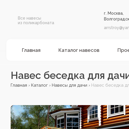
г. Москва,
Все навесы
Волгоградск
из поликарбоната
arrstroy@yan
Главная
Каталог навесов
Про
Навес беседка для дач
Главная
Каталог
Навесы для дачи
Навес беседка д
›
›
›