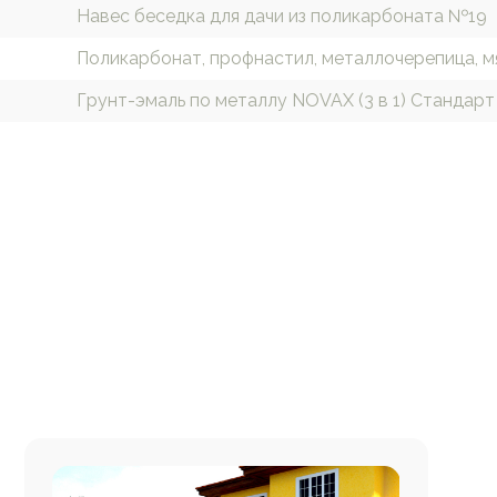
Навес беседка для дачи из поликарбоната №19
Поликарбонат, профнастил, металлочерепица, м
Грунт-эмаль по металлу NOVAX (3 в 1) Стандарт