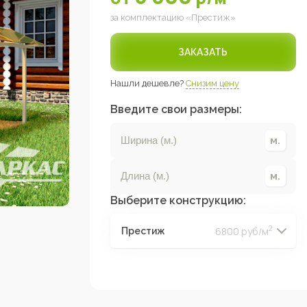
за комплектацию «
Престиж
»
ЗАКАЗАТЬ
Нашли дешевле?
Снизим цену
Введите свои размеры:
Выберите конструкцию:
2
6800 руб/м
Престиж
2
2
2
2