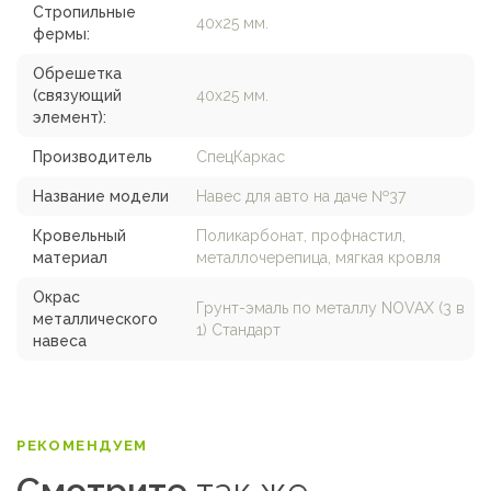
Стропильные
40х25 мм.
фермы:
Обрешетка
(связующий
40х25 мм.
элемент):
Производитель
СпецКаркас
Название модели
Навес для авто на даче №37
Кровельный
Поликарбонат, профнастил,
материал
металлочерепица, мягкая кровля
Окрас
Грунт-эмаль по металлу NOVAX (3 в
металлического
1) Стандарт
навеса
РЕКОМЕНДУЕМ
Смотрите
так же