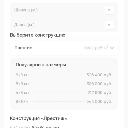
Выберите конструкцию:
2
6800 руб/м
Престиж
2
2
2
2
Популярные размеры:
6x8
м.:
326 400
руб.
5x9
м.:
306 000
руб.
4x8
м.:
217 600
руб.
8x10
м.:
544 000
руб.
Конструкция «
Престиж
»
Столбы:
80х80 мм.
мм.