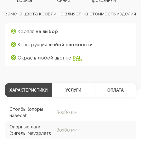
Бронза
Синий
Прозрачный
Бе
Замена цвета кровли не влияет на стоимость изделия
Кровля
на выбор
Конструкция
любой сложности
Окрас в любой цвет по
RAL
ХАРАКТЕРИСТИКИ
УСЛУГИ
ОПЛАТА
Столбы (опоры
80х80 мм.
навеса):
Опорные лаги
80х80 мм.
(ригель, мауэрлат):