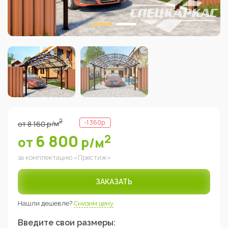
2
-
1 360
р.
от
8 160
р
/м
6 800
2
от
р
/м
за комплектацию «
Престиж
»
ЗАКАЗАТЬ
Нашли дешевле?
Снизим цену
Введите свои размеры: