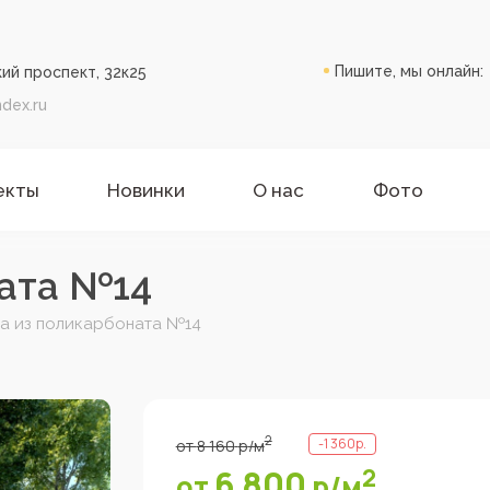
Пишите, мы онлайн:
ий проспект, 32к25
dex.ru
екты
Новинки
О нас
Фото
ната №14
а из поликарбоната №14
2
-
1 360
р.
от
8 160
р
/м
6 800
2
от
р
/м