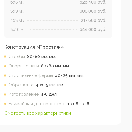
6x8
м.:
326 400
руб.
5x9
м.:
306 000
руб.
4x8
м.:
217 600
руб.
8x10
м.:
544 000
руб.
Конструкция «
Престиж
»
Столбы:
80х80 мм.
мм.
Опорные лаги:
80х80 мм.
мм.
Стропильные фермы:
40х25 мм.
мм.
Обрешетка:
40х25 мм.
мм.
Изготовление:
4-6 дня
Ближайшая дата монтажа:
10.08.2026
Смотреть все характеристики