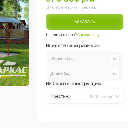
за комплектацию «
Престиж
»
ЗАКАЗАТЬ
Нашли дешевле?
Снизим цену
Введите свои размеры:
Выберите конструкцию:
2
6800 руб/м
Престиж
2
2
2
2