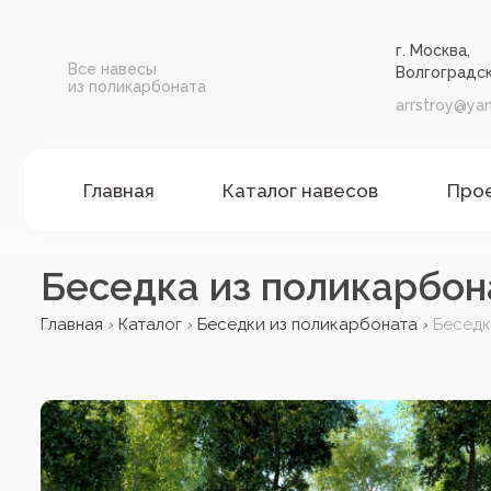
г. Москва,
Все навесы
Волгоградск
из поликарбоната
arrstroy@yan
Главная
Каталог навесов
Про
Беседка из поликарбо
Главная
Каталог
Беседки из поликарбоната
Беседк
›
›
›