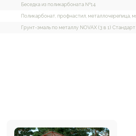
Беседка из поликарбоната №14
Поликарбонат, профнастил, металлочерепица, м
Грунт-эмаль по металлу NOVAX (3 в 1) Стандарт